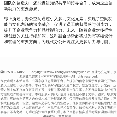
团队的创造力，还能促进知识共享和跨界合作，成为企业创
新动力的重要源泉。
综上所述，办公空间通过引入多元文化元素，实现了空间功
能与文化内涵的深度融合，促进了员工的归属感与创造力，
提升了企业竞争力和品牌影响力。未来，随着企业对多样性
和创新的关注持续加深，这种融合趋势必将成为写字楼设计
和管理的重要方向，为现代办公环境注入更多活力与可能。
025-83214856
Copyright © www.zhongyuechanyeyuan.cn 企业办公选址，欢
迎您致电咨询！--南京写字楼信息网-- All rights reserved.
免责声明：本站为第三方写字楼信息展示平台，所提供的信息来源于互联网公开资料
及人工整理，仅供参考。本站与相关写字楼的大厦产权方、物业管理方、开发商、运
营方等主体不存在任何隶属关系、授权关系或商业合作关系，亦不代表其发布任何官
方信息或作出任何承诺。本站所展示的部分信息（包括但不限于文字、图片、联系方
式等）可能来自第三方合作机构或广告展示内容，仅用于信息参考及展示之目的，不
构成任何招商、租赁、销售等交易行为或商业建议。任何主体因参考本站信息而产生
的行为及后果，均由其自行承担，本站不承担相关责任。如相关权利人认为本页面内
容存在不当之处，可通过合法途径联系处理，本平台将在核实后及时配合调整或删除
相关内容，非常感谢。